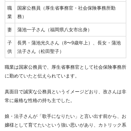
職
国家公務員（厚生省事務官・社会保険事務所勤
業
務）
妻
蒲池一子さん（福岡県八女市出身）
子
長男・蒲池光久さん（8〜9歳年上）、長女・蒲池
供
法子さん（松田聖子）
職業は国家公務員で、厚生省事務官として社会保険事務所
に勤めていたと伝えられています。
真面目で誠実な公務員というイメージどおり、孜さんは非
常に厳格な性格の持ち主でした。
娘・法子さんが「歌手になりたい」と言い出す前から、お
嬢様として育てたいという強い思いがあり、カトリック系