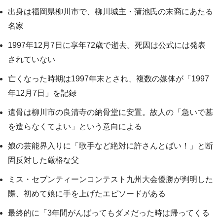
出身は福岡県柳川市で、柳川城主・蒲池氏の末裔にあたる
名家
1997年12月7日に享年72歳で逝去。死因は公式には発表
されていない
亡くなった時期は1997年末とされ、複数の媒体が「1997
年12月7日」を記録
遺骨は柳川市の良清寺の納骨堂に安置。故人の「急いで墓
を造らなくてよい」という意向による
娘の芸能界入りに「歌手など絶対に許さんとばい！」と断
固反対した厳格な父
ミス・セブンティーンコンテスト九州大会優勝が判明した
際、初めて娘に手を上げたエピソードがある
最終的に「3年間がんばってもダメだった時は帰ってくる