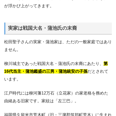
が浮かび上がってきます。
実家は戦国大名・蒲池氏の末裔
松田聖子さんの実家・蒲池家は、ただの一般家庭ではあり
ません。
柳川城主であった戦国大名・蒲池氏の末裔にあたり、
第
16代当主・蒲池鑑盛の三男・蒲池統安の子孫
だとされて
います。
江戸時代には柳河藩12万石（立花家）の家老格を務めた
由緒ある旧家です。家紋は「左三巴」。
福岡県久留米市荒木町（旧・三潴郡筑邦町荒木）に生まれ