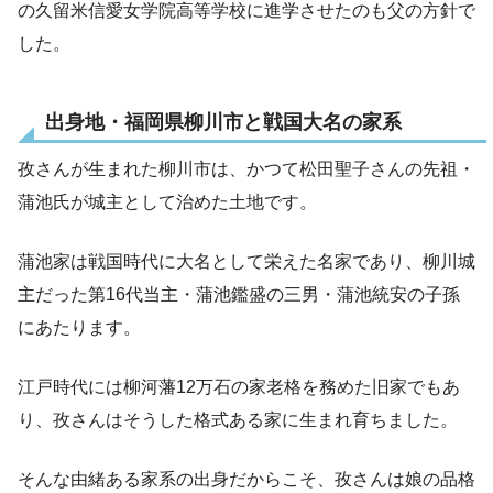
の久留米信愛女学院高等学校に進学させたのも父の方針で
した。
出身地・福岡県柳川市と戦国大名の家系
孜さんが生まれた柳川市は、かつて松田聖子さんの先祖・
蒲池氏が城主として治めた土地です。
蒲池家は戦国時代に大名として栄えた名家であり、柳川城
主だった第16代当主・蒲池鑑盛の三男・蒲池統安の子孫
にあたります。
江戸時代には柳河藩12万石の家老格を務めた旧家でもあ
り、孜さんはそうした格式ある家に生まれ育ちました。
そんな由緒ある家系の出身だからこそ、孜さんは娘の品格