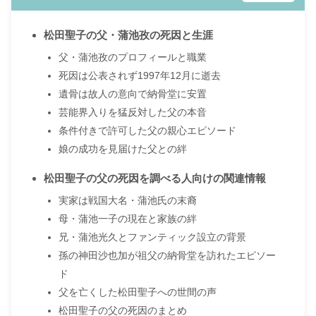
松田聖子の父・蒲池孜の死因と生涯
父・蒲池孜のプロフィールと職業
死因は公表されず1997年12月に逝去
遺骨は故人の意向で納骨堂に安置
芸能界入りを猛反対した父の本音
条件付きで許可した父の親心エピソード
娘の成功を見届けた父との絆
松田聖子の父の死因を調べる人向けの関連情報
実家は戦国大名・蒲池氏の末裔
母・蒲池一子の現在と家族の絆
兄・蒲池光久とファンティック設立の背景
孫の神田沙也加が祖父の納骨堂を訪れたエピソー
ド
父を亡くした松田聖子への世間の声
松田聖子の父の死因のまとめ