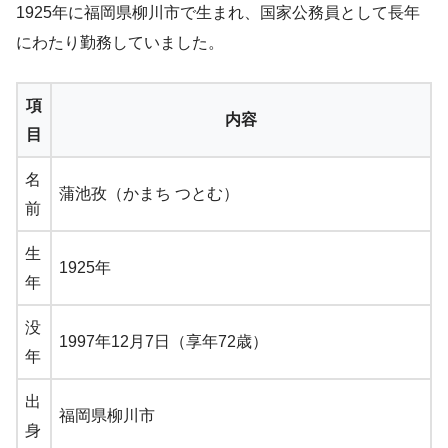
1925年に福岡県柳川市で生まれ、国家公務員として長年
にわたり勤務していました。
項
内容
目
名
蒲池孜（かまち つとむ）
前
生
1925年
年
没
1997年12月7日（享年72歳）
年
出
福岡県柳川市
身