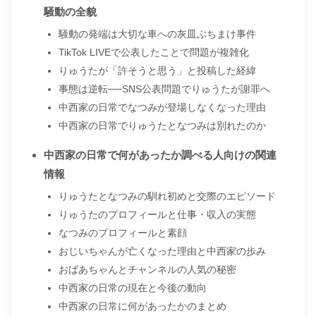
騒動の全貌
騒動の発端は大切な車への灰皿ぶちまけ事件
TikTok LIVEで公表したことで問題が複雑化
りゅうたが「許そうと思う」と投稿した経緯
事態は逆転──SNS公表問題でりゅうたが謝罪へ
中西家の日常でなつみが登場しなくなった理由
中西家の日常でりゅうたとなつみは別れたのか
中西家の日常で何があったか調べる人向けの関連
情報
りゅうたとなつみの馴れ初めと交際のエピソード
りゅうたのプロフィールと仕事・収入の実態
なつみのプロフィールと素顔
おじいちゃんが亡くなった理由と中西家の歩み
おばあちゃんとチャンネルの人気の秘密
中西家の日常の現在と今後の動向
中西家の日常に何があったかのまとめ