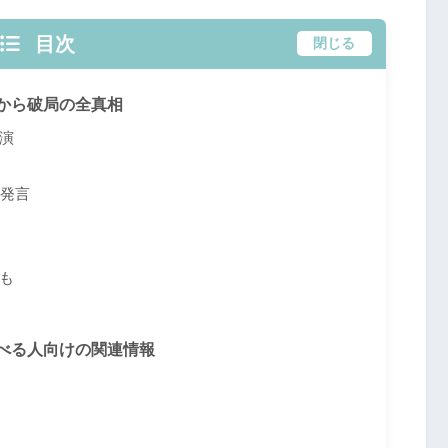
目次
閉じる
から破局の全真相
演
撃発言
も
べる人向けの関連情報