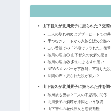
山下智久が北川景子に振られた？交際
二人の馴れ初めはブザービートでの共
手つなぎデートから家族公認の交際へ
占い番組での「25歳でフラれた」衝
破局の理由① 山下智久の女癖の悪さ
破局の理由② 多忙によるすれ違い
NEWSメンバーが事務所に直訴した説
世間の声：振られた説が有力？
山下智久が北川景子に振られた件を調
破局後も密会？二人の不思議な関係
北川景子の酒癖が原因という別説
山下智久の歴代彼女と恋愛遍歴