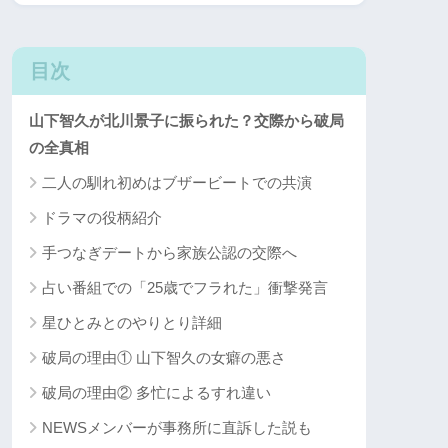
目次
山下智久が北川景子に振られた？交際から破局
の全真相
二人の馴れ初めはブザービートでの共演
ドラマの役柄紹介
手つなぎデートから家族公認の交際へ
占い番組での「25歳でフラれた」衝撃発言
星ひとみとのやりとり詳細
破局の理由① 山下智久の女癖の悪さ
破局の理由② 多忙によるすれ違い
NEWSメンバーが事務所に直訴した説も