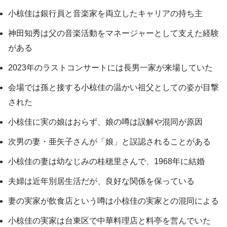
小椋佳は銀行員と音楽家を両立したキャリアの持ち主
神田知秀は父の音楽活動をマネージャーとして支えた経験
がある
2023年のラストコンサートには長男一家が来場していた
会場では孫と接する小椋佳の温かい祖父としての姿が目撃
された
小椋佳に実の娘はおらず、娘の噂は誤解や混同が原因
次男の妻・亜矢子さんが「娘」と誤認されることがある
小椋佳の妻は幼なじみの桂穂里さんで、1968年に結婚
夫婦は近年別居生活だが、良好な関係を保っている
妻の実家が飲食店という噂は小椋佳の実家との混同による
小椋佳の実家は台東区で中華料理店と料亭を営んでいた