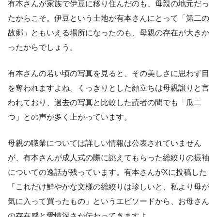
有本さんが家族で伊豆に移り住んだのも、母親の地元だっ
たからこそ。伊豆という土地が有本さんにとって「第二の
故郷」ともいえる場所になったのも、母親の存在が大きか
ったからでしょう。
有本さんの若い頃の写真を見ると、その美しさに思わず目
を奪われますよね。くっきりとした顔立ちは母親譲りと言
われており、過去の写真と比較した読者の間でも「瓜二
つ」との声が多く上がっています。
母親の職業については詳しい情報は公表されていません
が、有本さんが成人式の際に誂えてもらった総絞りの振袖
についての逸話が残っています。有本さんがXに投稿した
「これだけ鮮やかな文様の総絞りは珍しいと、私より母が
気に入って買ったもの」というエピソードから、お母さん
の存在感と愛情深さが伝わってきますよ。