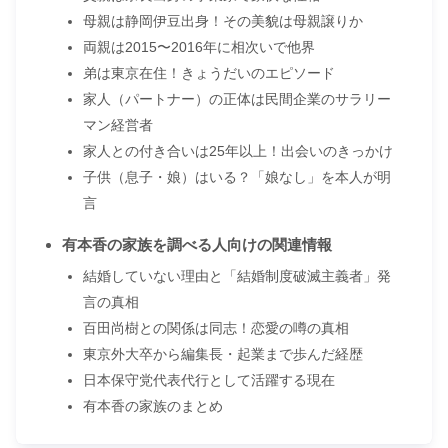
母親は静岡伊豆出身！その美貌は母親譲りか
両親は2015〜2016年に相次いで他界
弟は東京在住！きょうだいのエピソード
家人（パートナー）の正体は民間企業のサラリー
マン経営者
家人との付き合いは25年以上！出会いのきっかけ
子供（息子・娘）はいる？「娘なし」を本人が明
言
有本香の家族を調べる人向けの関連情報
結婚していない理由と「結婚制度破滅主義者」発
言の真相
百田尚樹との関係は同志！恋愛の噂の真相
東京外大卒から編集長・起業まで歩んだ経歴
日本保守党代表代行として活躍する現在
有本香の家族のまとめ